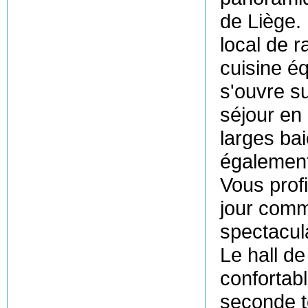
de Liège. 
local de 
cuisine éq
s'ouvre s
séjour en
larges bai
également 
Vous prof
jour comm
spectacula
Le hall d
confortab
seconde t