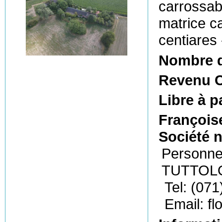
carrossabl
matrice c
centiares
Nombre 
Revenu C
Libre à p
François
Société n
Personne 
TUTTO
Tel: (071
Email: f