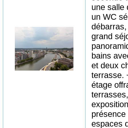
une salle
un WC sép
débarras,
grand séj
panoramiq
bains ave
et deux 
terrasse. 
étage off
terrasses,
expositio
présence 
espaces d