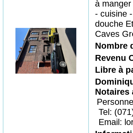
à manger 
- cuisine
douche Et
Caves Gre
Nombre 
Revenu C
Libre à p
Dominiq
Notaires
Personne
Tel: (071
Email: l