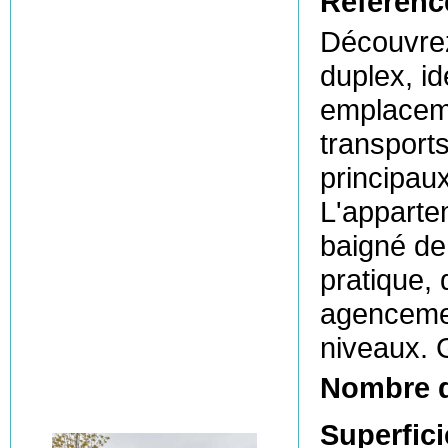
Référenc
Découvrez
duplex, i
emplaceme
transport
principaux
L'apparte
baigné de 
pratique,
agencemen
niveaux. 
Nombre 
Superfici