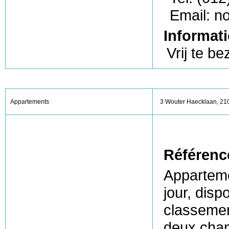
Email: n
Informati
Vrij te be
Appartements
3 Wouter Haecklaan, 21
Référenc
Apparteme
jour, disp
classemen
deux cham