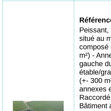
Référenc
Peissant,
situé au 
composé c
m²) - Ann
gauche du
étable/gra
(+- 300 m
annexes e
Raccordé à
Bâtiment 