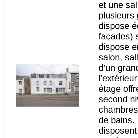
et une sal
plusieurs
dispose é
façades) 
dispose e
salon, sal
d'un gran
l'extérieu
étage off
second niv
chambres 
de bains.
disposent 