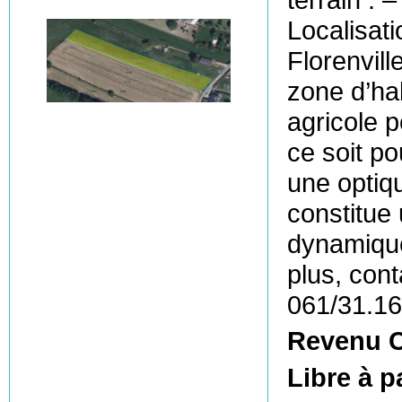
Localisati
Florenvill
zone d’hab
agricole p
ce soit po
une optiqu
constitue
dynamique
plus, cont
061/31.16
Revenu C
Libre à p