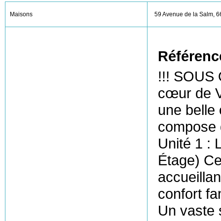
Maisons
59 Avenue de la Salm, 6
Référenc
!!! SOUS 
cœur de V
une belle 
compose de
Unité 1 :
Étage) Ce
accueilla
confort f
Un vaste s