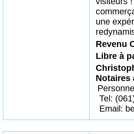
visiteurs
commerçan
une expéri
redynamisa
Revenu C
Libre à p
Christo
Notaires
Personne
Tel: (061
Email: b