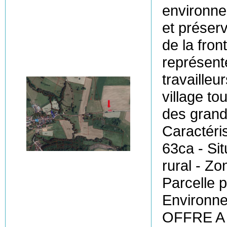
environne
et préser
de la fron
représente
travailleu
village to
des gran
Caractéris
63ca - Sit
rural - Z
Parcelle 
Environne
OFFRE A P