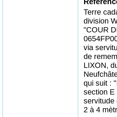
Référenc
Terre ca
division W
"COUR D
0654FP00
via servit
de rememb
LIXON, du
Neufchâte
qui suit :
section E
servitude
2 à 4 mètr