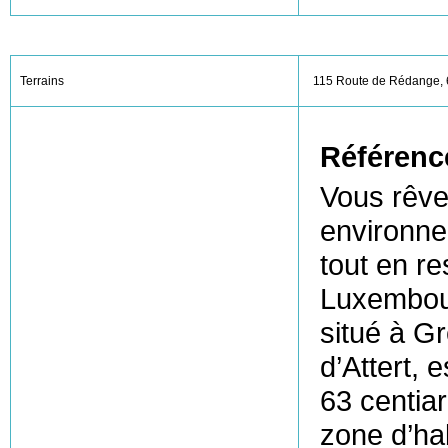
Terrains
115 Route de Rédange, 6
Référenc
Vous rêve
environne
tout en r
Luxembour
situé à G
d’Attert, 
63 centia
zone d’hab