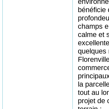
environnem
bénéficie 
profondeu
champs en
calme et 
excellente
quelques 
Florenvill
commerces
principaux
la parcell
tout au lo
projet de 
terrain : 