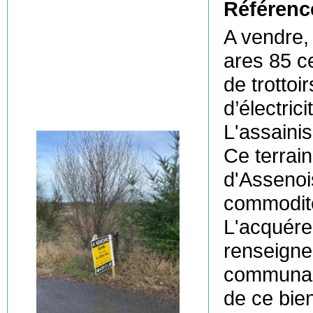
Référenc
A vendre,
ares 85 ce
de trottoi
d’électric
L'assaini
Ce terrain
d'Assenois
commodité
L'acquéreu
renseigne
communale
de ce bie