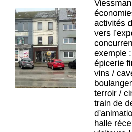
Viessmann
économies
activités 
vers l’exp
concurren
exemple :
épicerie f
vins / cav
boulanger
terroir / 
train de d
d’animati
halle réce