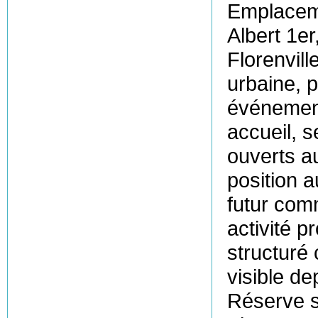
Emplaceme
Albert 1e
Florenvill
urbaine, p
événement
accueil, 
ouverts a
position a
futur com
activité 
structuré
visible de
Réserve s