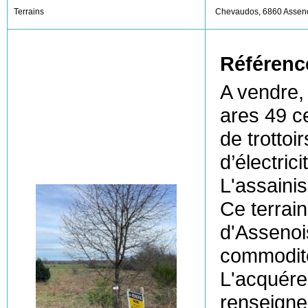
Terrains
Chevaudos, 6860 Assen
Référenc
A vendre,
ares 49 ce
de trottoi
d’électric
L'assaini
Ce terrain
d'Assenois
commodité
L'acquéreu
renseigne