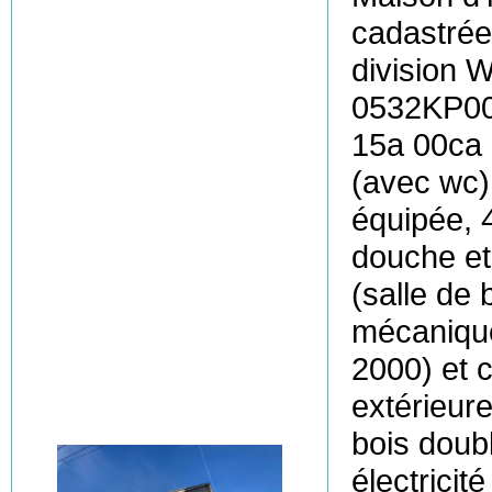
cadastr
division 
0532KP000
15a 00ca (
(avec wc),
équipée, 4
douche et
(salle de 
mécanique
2000) et c
extérieure
bois doub
électricit