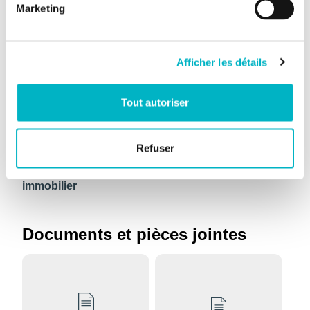
urbanistique la plus
caractère rural
Marketing
récente
Afficher les détails
Données relatives à la protection
du patrimoine
Tout autoriser
Inscription à la liste
Non
de sauvegarde ou
Refuser
de classement du
patrimoine
immobilier
Documents et pièces jointes