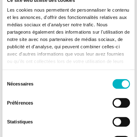
Ce site web utilise des cookies
Informations énergétiques
Les cookies nous permettent de personnaliser le contenu
et les annonces, d'offrir des fonctionnalités relatives aux
Citerne à mazout, gaz ou autre
médias sociaux et d'analyser notre trafic. Nous
Label énergétique
partageons également des informations sur l'utilisation de
notre site avec nos partenaires de médias sociaux, de
Code unique certificat
20260515019785
publicité et d'analyse, qui peuvent combiner celles-ci
PEB
avec d'autres informations que vous leur avez fournies
2
Consommation
297 kWh/m
/an
ou qu'ils ont collectées lors de votre utilisation de leurs
spécifique énergie
services.
primaire
Sélection
Consommation
66 480 kWh/an
Nécessaires
du
théorique énergie
consentement
primaire
Préférences
Informations urbanistiques
Statistiques
Destination
Zone d’habitat à