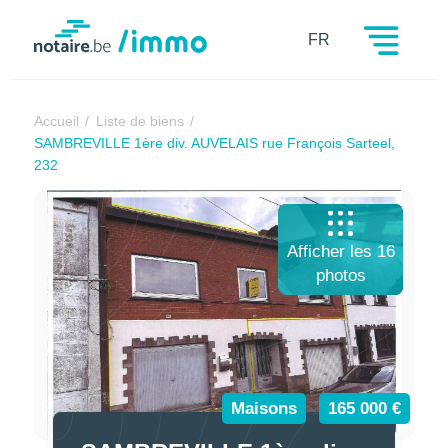
Notaire.be
FR
Accueil
Liste de biens
SAMBREVILLE 1ère div. AUVELAIS rue François Sarteel,
232
Afficher les 16
photos
Maisons
165 000 €