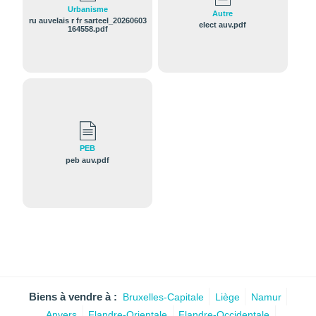
Urbanisme
Autre
ru auvelais r fr sarteel_20260603
elect auv.pdf
164558.pdf
PEB
peb auv.pdf
Biens à vendre à :
Bruxelles-Capitale
Liège
Namur
Anvers
Flandre-Orientale
Flandre-Occidentale