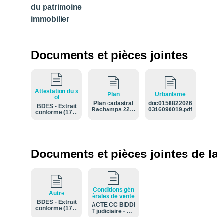
du patrimoine
immobilier
Documents et pièces jointes
Attestation du s
Plan
Urbanisme
ol
Plan cadastral
doc0158822026
BDES - Extrait
Rachamps 22 A
0316090019.pdf
conforme (17-0
+ Noville B-064
2-2026 12-44-4
5-06LP0000 (Ec
8).pdf
helle 1-1000) (Si
tuation la plus r
écente).pdf
Documents et pièces jointes de la
Conditions gén
Autre
érales de vente
BDES - Extrait
ACTE CC BIDDI
conforme (17-0
T judiciaire - AN
2-2026 12-44-4