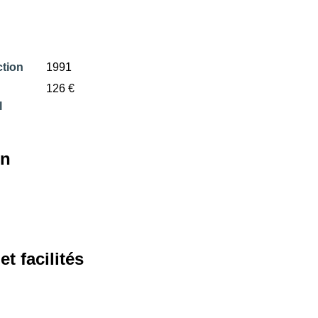
tion
1991
126 €
l
in
t facilités