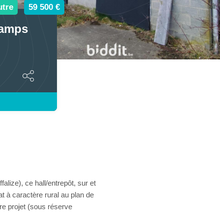
utre
59 500 €
hamps
lize), ce hall/entrepôt, sur et
t à caractère rural au plan de
otre projet (sous réserve