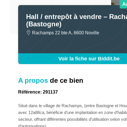
A
Hall / entrepôt à vendre – Rac
(Bastogne)
Rachamps 22 bte A, 6600 Noville
Voir la fiche sur Biddit.be
A propos
de ce bien
Référence: 291137
Situé dans le village de Rachamps, (entre Bastogne et Houffa
avec 12a88ca, bénéficie d’une implantation en zone d’habita
secteur, offrant différentes possibilités d’utilisation selon v
d’autorisations).