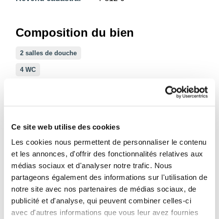
Composition du bien
2 salles de douche
4 WC
Cuisine équipée
2
Surface
130m
d'exploitation
Ce site web utilise des cookies
(showroom)
Les cookies nous permettent de personnaliser le contenu
et les annonces, d'offrir des fonctionnalités relatives aux
Informations sur le jardin et
médias sociaux et d'analyser notre trafic. Nous
terrain
partageons également des informations sur l'utilisation de
notre site avec nos partenaires de médias sociaux, de
2
Superficie
5546m
publicité et d'analyse, qui peuvent combiner celles-ci
cadastrale
avec d'autres informations que vous leur avez fournies