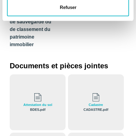
du patrimoine
Refuser
Inscription à la liste
Non
de sauvegarde ou
de classement du
patrimoine
immobilier
Documents et pièces jointes
Attestation du sol
Cadastre
BDES.pdf
CADASTRE.pdf