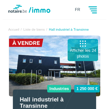
Notaire.be
FR
Accueil
Liste de biens
Hall industriel à Transinne
Afficher les 24
photos
Industries
1 250 000 €
Hall industriel à
Transinne