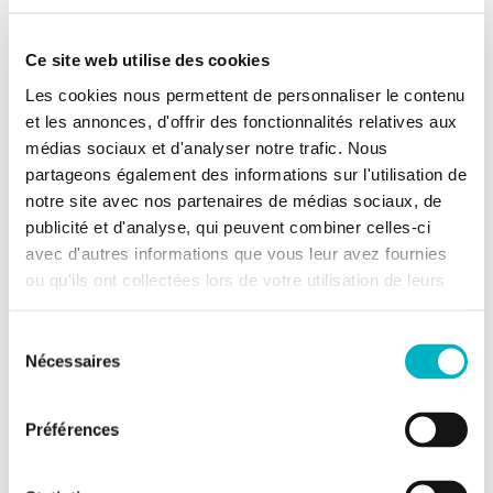
Informations supplémentaires
Terrasse
Ce site web utilise des cookies
Les cookies nous permettent de personnaliser le contenu
Environnement
Rural
et les annonces, d'offrir des fonctionnalités relatives aux
Etat du bien
A rafraichir
médias sociaux et d'analyser notre trafic. Nous
Type de chauffage
Mazout
partageons également des informations sur l'utilisation de
Nombre
2
notre site avec nos partenaires de médias sociaux, de
d'emplacements à
publicité et d'analyse, qui peuvent combiner celles-ci
l'extérieur
avec d'autres informations que vous leur avez fournies
ou qu'ils ont collectées lors de votre utilisation de leurs
services.
Informations sur le jardin et
Sélection
terrain
Nécessaires
du
consentement
Jardin
Préférences
Terrain plat
2
Superficie
376m