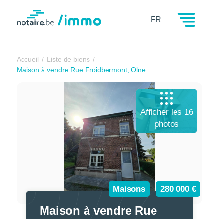
Notaire.be
FR
Accueil
Liste de biens
Maison à vendre Rue Froidbermont, Olne
Afficher les 16
photos
Maisons
280 000 €
Maison à vendre Rue