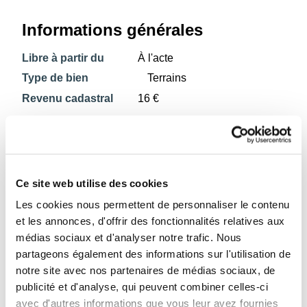
Informations générales
Libre à partir du
À l'acte
Type de bien
Terrains
Revenu cadastral
16 €
Informations sur le jardin et
terrain
Ce site web utilise des cookies
Terrain plat
Les cookies nous permettent de personnaliser le contenu
2
Superficie
1397m
et les annonces, d'offrir des fonctionnalités relatives aux
cadastrale
médias sociaux et d'analyser notre trafic. Nous
partageons également des informations sur l'utilisation de
Profondeur du terrain
69m
notre site avec nos partenaires de médias sociaux, de
Largeur du terrain
20m
publicité et d'analyse, qui peuvent combiner celles-ci
avec d'autres informations que vous leur avez fournies