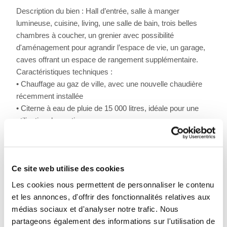
Description du bien : Hall d’entrée, salle à manger
lumineuse, cuisine, living, une salle de bain, trois belles
chambres à coucher, un grenier avec possibilité
d'aménagement pour agrandir l’espace de vie, un garage,
caves offrant un espace de rangement supplémentaire.
Caractéristiques techniques :
• Chauffage au gaz de ville, avec une nouvelle chaudière
récemment installée
• Citerne à eau de pluie de 15 000 litres, idéale pour une
utilisation domestique
• Raccordé aux égouts
• Châssis simple et double vitrage
Cette villa représente une opportunité unique pour ceux qui
Ce site web utilise des cookies
souhaitent transformer ce bien en un lieu de vie
Les cookies nous permettent de personnaliser le contenu
exceptionnel. N'attendez plus pour organiser une visite et
et les annonces, d'offrir des fonctionnalités relatives aux
découvrir tout le potentiel de cette maison !
médias sociaux et d'analyser notre trafic. Nous
partageons également des informations sur l'utilisation de