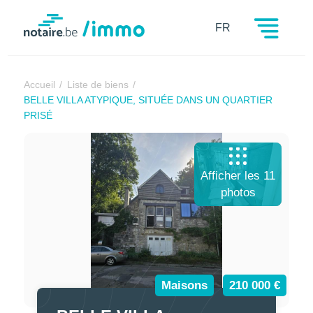
Notaire.be
FR
Accueil
Liste de biens
BELLE VILLA ATYPIQUE, SITUÉE DANS UN QUARTIER
PRISÉ
Afficher les 11
photos
Maisons
210 000 €