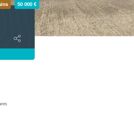
ains
50 000 €
ares