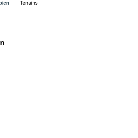
bien
Terrains
in