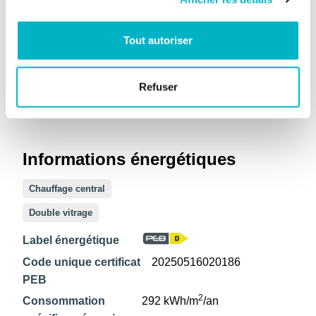
Tout autoriser
Informations sur le jardin et
terrain
Refuser
2
Superficie
140m
cadastrale
Informations énergétiques
Chauffage central
Double vitrage
Label énergétique
Code unique certificat
20250516020186
PEB
2
Consommation
292 kWh/m
/an