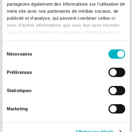
partageons également des informations sur l'utilisation de
notre site avec nos partenaires de médias sociaux, de
2 chambres
publicité et d'analyse, qui peuvent combiner celles-ci
1 salle de douche
avec d'autres informations que vous leur avez fournies
1 WC
ou qu'ils ont collectées lors de votre utilisation de leurs
services.
Cave
Sélection
Séjour
Nécessaires
du
2
consentement
Surface chambre 1
11m
2
Surface chambre 2
18m
Préférences
2
Surface séjour
34m
2
Surface cave
12m
Statistiques
Informations supplémentaires
Marketing
Etat du bien
Rénové
Type de chauffage
Gaz
Afficher les détails