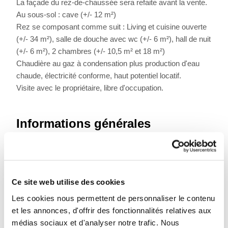
La façade du rez-de-chaussée sera refaite avant la vente.
Au sous-sol : cave (+/- 12 m²)
Rez se composant comme suit : Living et cuisine ouverte
(+/- 34 m²), salle de douche avec wc (+/- 6 m²), hall de nuit
(+/- 6 m²), 2 chambres (+/- 10,5 m² et 18 m²)
Chaudière au gaz à condensation plus production d'eau
chaude, électricité conforme, haut potentiel locatif.
Visite avec le propriétaire, libre d'occupation.
Informations générales
Libre à partir du
À l'acte
Type de bien
Appartements
Revenu cadastral
392 €
Ce site web utilise des cookies
Nombre de façades
2
Les cookies nous permettent de personnaliser le contenu
et les annonces, d'offrir des fonctionnalités relatives aux
médias sociaux et d'analyser notre trafic. Nous
Composition du bien