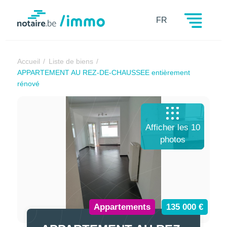
Notaire.be
FR
Accueil
Liste de biens
APPARTEMENT AU REZ-DE-CHAUSSEE entièrement
rénové
Afficher les 10
photos
Appartements
135 000 €