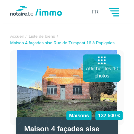
Notaire.be
FR
Accueil
Liste de biens
Maison 4 façades sise Rue de Trimpont 16 à Papignies
Afficher les 10
photos
Maisons
132 500 €
Maison 4 façades sise