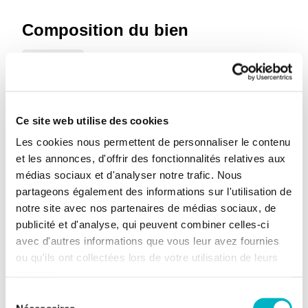
Composition du bien
2 chambres
1 salle de bain
Grenier
Ce site web utilise des cookies
Cave
Les cookies nous permettent de personnaliser le contenu
Salle à manger
et les annonces, d'offrir des fonctionnalités relatives aux
médias sociaux et d'analyser notre trafic. Nous
Séjour
partageons également des informations sur l'utilisation de
notre site avec nos partenaires de médias sociaux, de
Informations supplémentaires
publicité et d'analyse, qui peuvent combiner celles-ci
avec d'autres informations que vous leur avez fournies
Etat du bien
A réhabiliter
ou qu'ils ont collectées lors de votre utilisation de leurs
Type de chauffage
Mazout
services.
Sélection