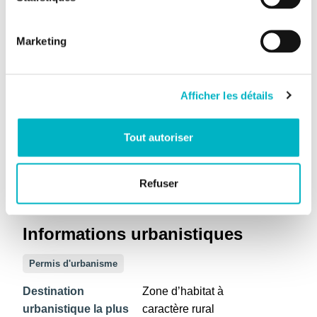
Jardin
Marketing
2
Superficie
2217m
cadastrale
Orientation du jardin
O
Afficher les détails
Informations énergétiques
Tout autoriser
Raccordé à l'égout
Refuser
Double vitrage
Informations urbanistiques
Permis d'urbanisme
Destination
Zone d’habitat à
urbanistique la plus
caractère rural