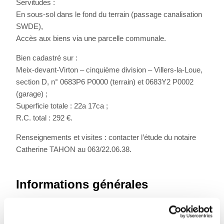
Servitudes :
En sous-sol dans le fond du terrain (passage canalisation
SWDE),
Accès aux biens via une parcelle communale.
Bien cadastré sur :
Meix-devant-Virton – cinquième division – Villers-la-Loue,
section D, n° 0683P6 P0000 (terrain) et 0683Y2 P0002
(garage) ;
Superficie totale : 22a 17ca ;
R.C. total : 292 €.
Renseignements et visites : contacter l’étude du notaire
Catherine TAHON au 063/22.06.38.
Informations générales
Libre à partir du
À l'acte
Type de bien
Maisons