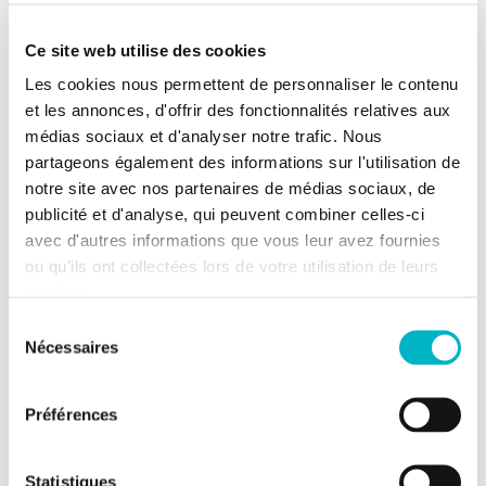
Revenu cadastral
292 €
Ce site web utilise des cookies
Les cookies nous permettent de personnaliser le contenu
Composition du bien
et les annonces, d'offrir des fonctionnalités relatives aux
médias sociaux et d'analyser notre trafic. Nous
2 chambres
partageons également des informations sur l'utilisation de
notre site avec nos partenaires de médias sociaux, de
Informations supplémentaires
publicité et d'analyse, qui peuvent combiner celles-ci
avec d'autres informations que vous leur avez fournies
Terrasse
ou qu'ils ont collectées lors de votre utilisation de leurs
services.
Nombre
1
Sélection
d'emplacements à
Nécessaires
du
l'intérieur
consentement
Préférences
Informations sur le jardin et
terrain
Statistiques