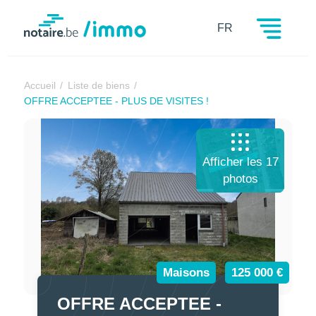
Notaire.be
FR
Accueil
Liste de biens
OFFRE ACCEPTEE - PLUS DE VISITES !
Afficher les 17
photos
Maisons
125 000 €
OFFRE ACCEPTEE -