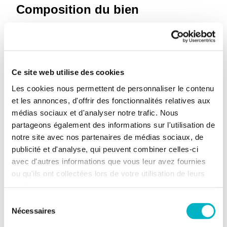
Composition du bien
2 chambres
1 salle de bain
1 WC
Ce site web utilise des cookies
Cave
Les cookies nous permettent de personnaliser le contenu
et les annonces, d'offrir des fonctionnalités relatives aux
médias sociaux et d'analyser notre trafic. Nous
Informations supplémentaires
partageons également des informations sur l'utilisation de
notre site avec nos partenaires de médias sociaux, de
Etage du bien
10
publicité et d'analyse, qui peuvent combiner celles-ci
avec d'autres informations que vous leur avez fournies
Informations énergétiques
ou qu'ils ont collectées lors de votre utilisation de leurs
services.
Label énergétique
C+
Sélection
RBC
Nécessaires
du
Attestation de
Oui, non conforme
consentement