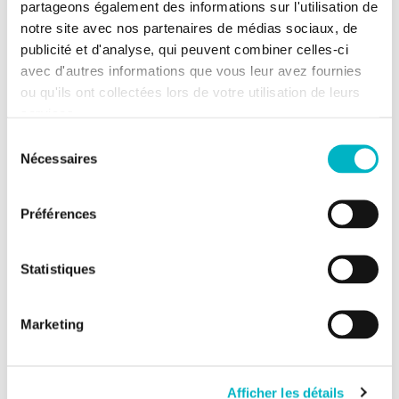
partageons également des informations sur l'utilisation de
Label énergétique
notre site avec nos partenaires de médias sociaux, de
Code unique certificat
202603310010097
publicité et d'analyse, qui peuvent combiner celles-ci
PEB
avec d'autres informations que vous leur avez fournies
2
ou qu'ils ont collectées lors de votre utilisation de leurs
Consommation
346 kWh/m
/an
services.
spécifique énergie
primaire
Sélection
Nécessaires
du
Consommation
22 597 kWh/an
consentement
théorique énergie
primaire
Préférences
Informations urbanistiques
Statistiques
Permis d'urbanisme
Marketing
Destination
Zone d'habitat
urbanistique la plus
récente
Afficher les détails