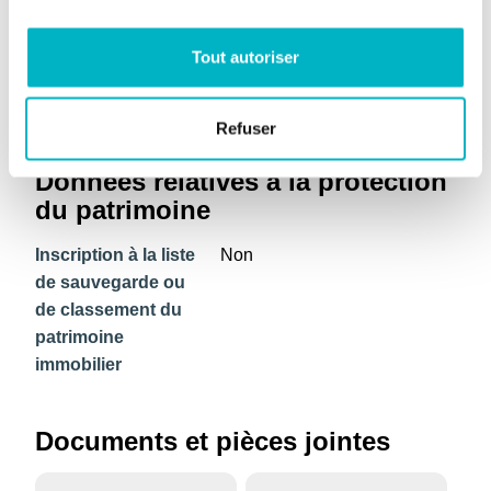
Date du permis
03/09/1990
d’urbanisme
Tout autoriser
N° du permis
1990/057
d’urbanisme
Refuser
Données relatives à la protection
du patrimoine
Inscription à la liste
Non
de sauvegarde ou
de classement du
patrimoine
immobilier
Documents et pièces jointes