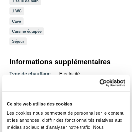
1 salle de bain
1 WC
Cave
Cuisine équipée
Séjour
Informations supplémentaires
Type de chauffage
Electricité
Etage du bien
3
Informations énergétiques
Ce site web utilise des cookies
Les cookies nous permettent de personnaliser le contenu
Raccordé à l'égout
et les annonces, d'offrir des fonctionnalités relatives aux
Double vitrage
médias sociaux et d'analyser notre trafic. Nous