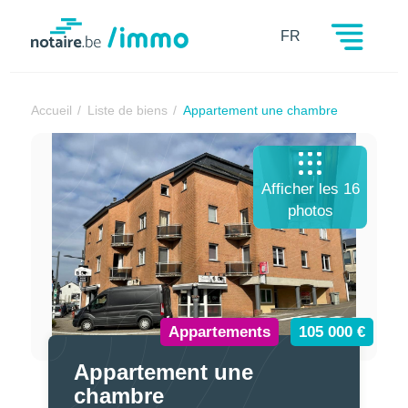
Notaire.be
FR
Accueil
Liste de biens
Appartement une chambre
Afficher les 16
photos
Appartements
105 000 €
Appartement une
chambre