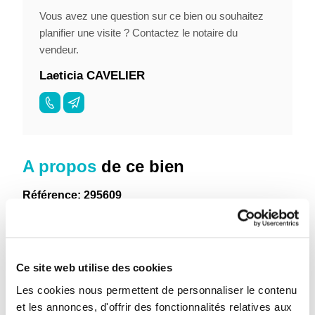
Vous avez une question sur ce bien ou souhaitez
planifier une visite ? Contactez le notaire du
vendeur.
Laeticia CAVELIER
A propos
de ce bien
Référence: 295609
Un terrain à bâtir sis Rue des Sarts de Wannebecq à 7861
Wannebecq
Repris en zone d'habitat à caractère rural pour une
Ce site web utilise des cookies
contenance totale de 15 ares 33 centiares.
Les cookies nous permettent de personnaliser le contenu
Cadastrés section B numéro 0165SP0000
et les annonces, d'offrir des fonctionnalités relatives aux
Revenu cadastral (non indexé) : 17,00€