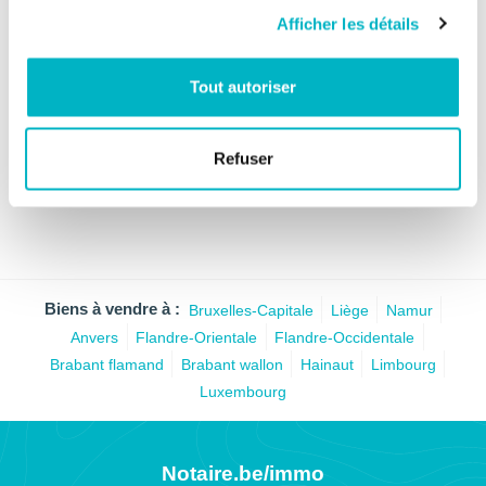
cadastrale
Afficher les détails
Tout autoriser
Informations sur les commodités
et facilités
Refuser
Autoroute à proximité
Biens à vendre à :
Bruxelles-Capitale
Liège
Namur
Anvers
Flandre-Orientale
Flandre-Occidentale
Brabant flamand
Brabant wallon
Hainaut
Limbourg
Luxembourg
Notaire.be/immo