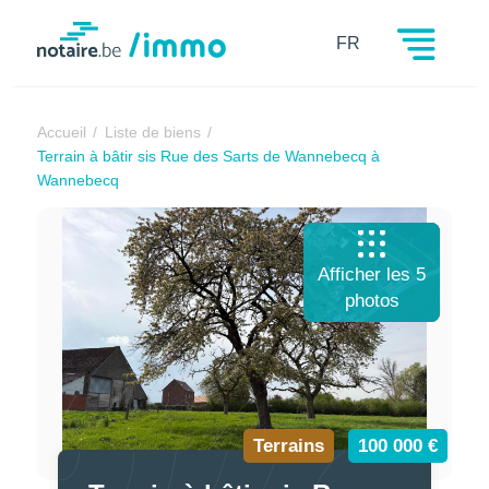
Notaire.be
FR
Accueil
Liste de biens
Terrain à bâtir sis Rue des Sarts de Wannebecq à
Wannebecq
Afficher les 5
photos
Terrains
100 000 €