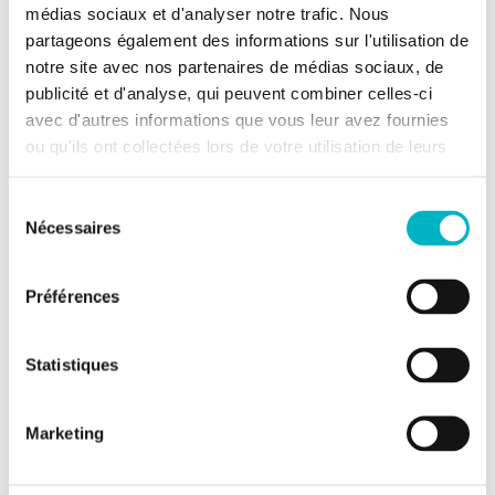
médias sociaux et d'analyser notre trafic. Nous
Ce bien est situé au cœur de la campagne et allie sérénité
partageons également des informations sur l'utilisation de
et quiétude.
notre site avec nos partenaires de médias sociaux, de
Renseignements, visites et offres: étude du Notaire
publicité et d'analyse, qui peuvent combiner celles-ci
Donatienne d'Harveng: 068/33.84.14
avec d'autres informations que vous leur avez fournies
ou qu'ils ont collectées lors de votre utilisation de leurs
services.
Informations générales
Sélection
Libre à partir du
À l'acte
Nécessaires
du
Type de bien
Terrains
consentement
Revenu cadastral
17 €
Préférences
Informations sur le jardin et
Statistiques
terrain
Marketing
Terrain à front de rue
2
Superficie
1537m