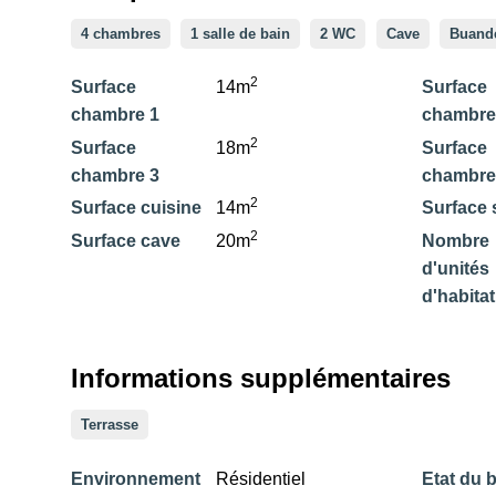
4 chambres
1 salle de bain
2 WC
Cave
Buand
2
Surface
14m
Surface
chambre 1
chambre
2
Surface
18m
Surface
chambre 3
chambre
2
Surface cuisine
14m
Surface 
2
Surface cave
20m
Nombre
d'unités
d'habita
Informations supplémentaires
Terrasse
Environnement
Résidentiel
Etat du 