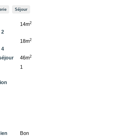
erie
Séjour
2
14m
 2
2
18m
 4
2
séjour
46m
1
tion
bien
Bon