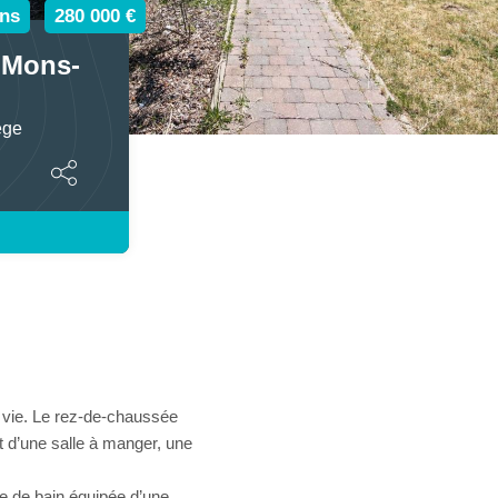
ns
280 000 €
à Mons-
ège
 vie. Le rez-de-chaussée
t d’une salle à manger, une
e de bain équipée d’une