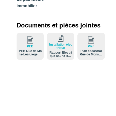
immobilier
Documents et pièces jointes
Installation élec
PEB
Plan
trique
PEB Rue de Mo
Plan cadastral
Rapport Électri
ns-Lez-Liege 14
Rue de Mons-le
que RGPD Rue
8.pdf
z-Liège 148 Mo
de Mons-Lez-Li
ns-lez-Liège B-
ege 148.pdf
0734CP0000 (E
chelle 1-1000)
(Situation fiscal
e).pdf