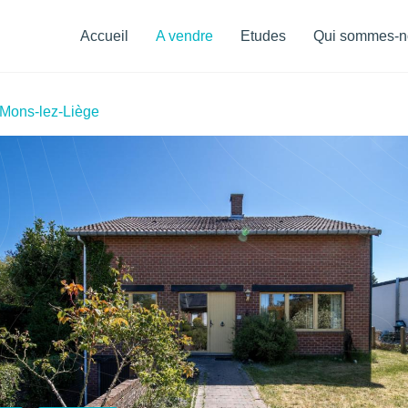
Menu
de
Accueil
A vendre
Etudes
Qui sommes-n
navigation
 Mons-lez-Liège