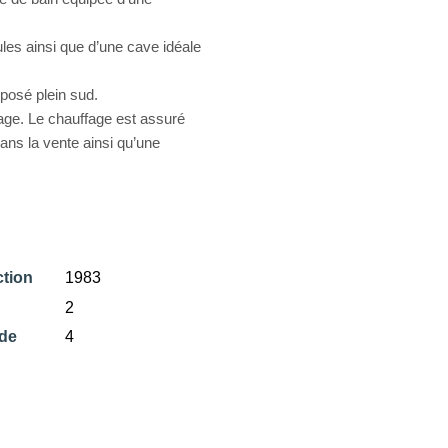
les ainsi que d’une cave idéale
xposé plein sud.
age. Le chauffage est assuré
ans la vente ainsi qu’une
tion
1983
2
de
4