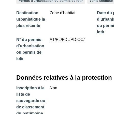
Permis d'urbanisation ou permis de lotir
Vente soumise 
Destination
Zone d'habitat
Date du 
urbanistique la
d'urbani
plus récente
ou permi
lotir
N° du permis
AT/PL/FD.JPD.CC/
d'urbanisation
ou permis de
lotir
Données relatives à la protection
Inscription à la
Non
liste de
sauvegarde ou
de classement
du patrimoine