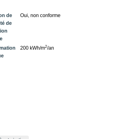
ion de
Oui, non conforme
té de
tion
ue
2
mation
200 kWh/m
/an
ue