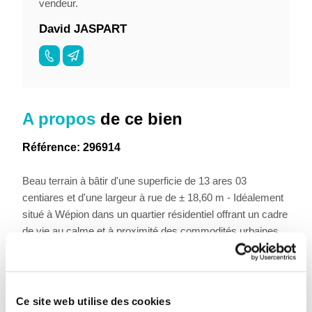
vendeur.
David JASPART
A propos
de ce bien
Référence: 296914
Beau terrain à bâtir d'une superficie de 13 ares 03
centiares et d'une largeur à rue de ± 18,60 m - Idéalement
situé à Wépion dans un quartier résidentiel offrant un cadre
de vie au calme et à proximité des commodités urbaines.
Proche du Golf de Rougemont. Pour tout projet de
construction, il est vivement recommandé de se
renseigner auprès des services de l’urbanisme.
Ce site web utilise des cookies