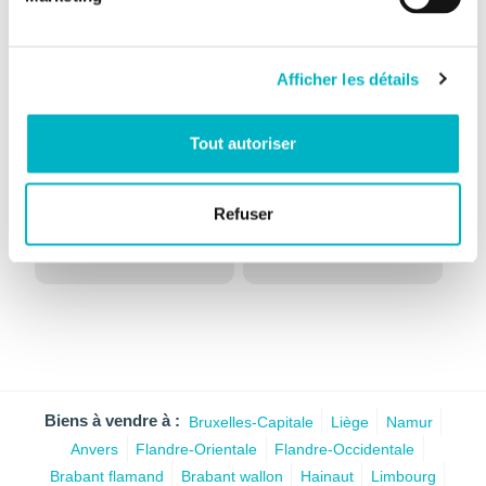
Documents et pièces jointes
Afficher les détails
Tout autoriser
Divers
Autre
Précad.pdf
PLAN géo 10 11 2025.pdf
Refuser
Biens à vendre à :
Bruxelles-Capitale
Liège
Namur
Anvers
Flandre-Orientale
Flandre-Occidentale
Brabant flamand
Brabant wallon
Hainaut
Limbourg