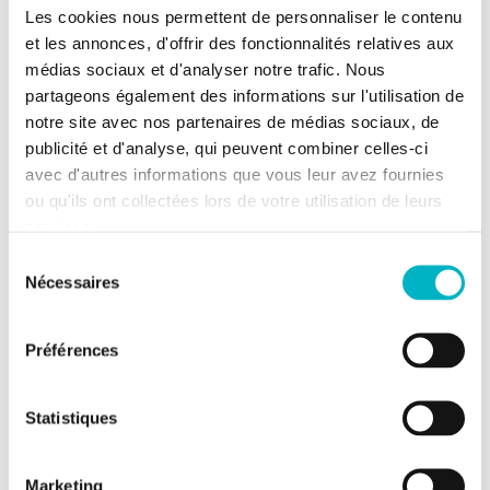
Les cookies nous permettent de personnaliser le contenu
Informations générales
et les annonces, d'offrir des fonctionnalités relatives aux
médias sociaux et d'analyser notre trafic. Nous
Libre à partir du
À l'acte
partageons également des informations sur l'utilisation de
Type de bien
Terrains
notre site avec nos partenaires de médias sociaux, de
publicité et d'analyse, qui peuvent combiner celles-ci
avec d'autres informations que vous leur avez fournies
Informations sur le jardin et
ou qu'ils ont collectées lors de votre utilisation de leurs
terrain
services.
2
Superficie
1303m
Sélection
Nécessaires
cadastrale
du
consentement
Profondeur du terrain
70m
Largeur du terrain
19m
Préférences
Statistiques
Informations financières
Revenu cadastral à définir
Marketing