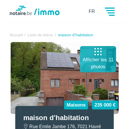
Notaire.be
FR
Accueil
Liste de biens
maison d'habitation
Afficher les 11
photos
Maisons
235 000 €
maison d'habitation
Rue Emile Jambe 176, 7021 Havré