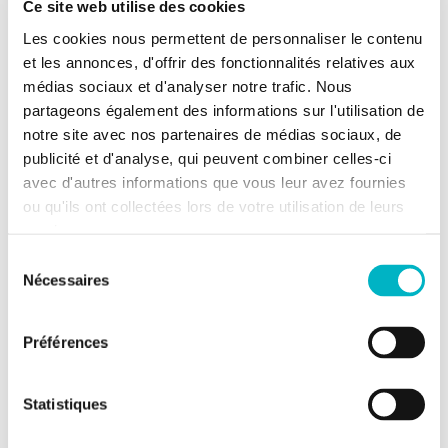
Ce site web utilise des cookies
2
Consommation
435 kWh/m
/an
spécifique énergie
Les cookies nous permettent de personnaliser le contenu
primaire
et les annonces, d'offrir des fonctionnalités relatives aux
médias sociaux et d'analyser notre trafic. Nous
Consommation
41 648 kWh/an
partageons également des informations sur l'utilisation de
théorique énergie
notre site avec nos partenaires de médias sociaux, de
primaire
publicité et d'analyse, qui peuvent combiner celles-ci
avec d'autres informations que vous leur avez fournies
Informations urbanistiques
ou qu'ils ont collectées lors de votre utilisation de leurs
services.
Destination
Zone d'habitat
Sélection
urbanistique la plus
Nécessaires
du
récente
consentement
Préférences
Données relatives à la protection
du patrimoine
Statistiques
Inscription à la liste
Non