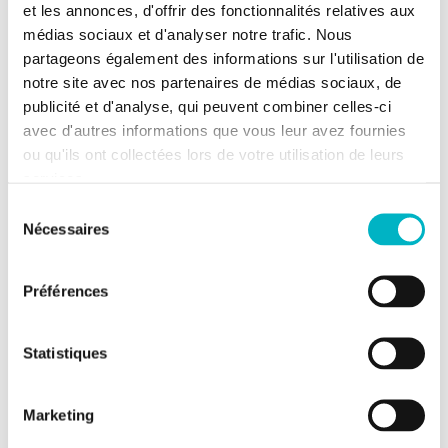
terrain
et les annonces, d'offrir des fonctionnalités relatives aux
médias sociaux et d'analyser notre trafic. Nous
2
Superficie
1153m
partageons également des informations sur l'utilisation de
cadastrale
notre site avec nos partenaires de médias sociaux, de
publicité et d'analyse, qui peuvent combiner celles-ci
avec d'autres informations que vous leur avez fournies
Informations financières
ou qu'ils ont collectées lors de votre utilisation de leurs
services.
Revenu cadastral à définir
Sélection
Nécessaires
du
Documents et pièces jointes
consentement
Préférences
Statistiques
Divers
Divers
Plan de géomètre.pdf
Précadastration.pdf
Marketing