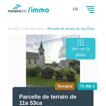
Notaire.be
FR
Accueil
Liste de biens
Parcelle de terrain de 11a 53ca
Afficher la
photo
Terrains
75 000 €
Parcelle de terrain de
11a 53ca