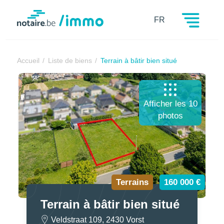
Notaire.be
FR
Accueil
Liste de biens
Terrain à bâtir bien situé
Afficher les 10
photos
Terrains
160 000 €
Terrain à bâtir bien situé
Veldstraat 109, 2430 Vorst