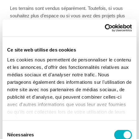
Les terrains sont vendus séparément. Toutefois, si vous
souhaitez plus d’espace ou si vous avez des projets plus
ambitieux, il est également possible d’acquérir les deux
parcelles ensemble, moyennant une offre intéressante.
L’emplacement combine le meilleur des deux mondes : un
Ce site web utilise des cookies
cadre de vie paisible dans une rue agréable, tout en
bénéficiant d’une excellente accessibilité. De plus, des
Les cookies nous permettent de personnaliser le contenu
commodités telles qu’une **école, une boulangerie et un
et les annonces, d'offrir des fonctionnalités relatives aux
cabinet médical** se trouvent à distance de marche.
médias sociaux et d'analyser notre trafic. Nous
partageons également des informations sur l'utilisation de
En résumé, un endroit idéal pour ceux qui souhaitent vivre
notre site avec nos partenaires de médias sociaux, de
au calme sans renoncer au confort ni à l’accessibilité.
publicité et d'analyse, qui peuvent combiner celles-ci
Intéressé(e) ? N’hésitez pas à nous contacter pour plus
avec d'autres informations que vous leur avez fournies
d’informations !
ou qu'ils ont collectées lors de votre utilisation de leurs
P score: A
services.
Sélection
Nécessaires
du