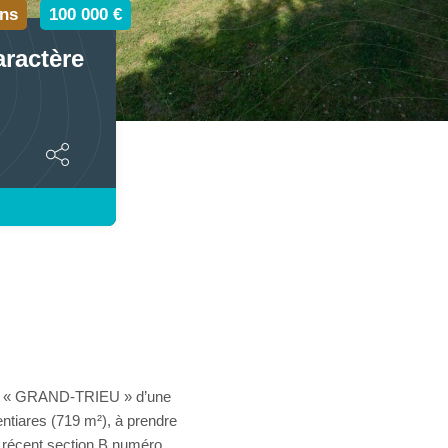
ins
100 000 €
aractère
-dit « GRAND-TRIEU » d’une
ntiares (719 m²), à prendre
l récent section B numéro