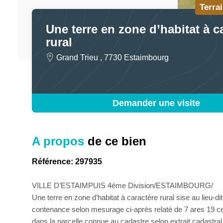
Terra
Une terre en zone d’habitat à c
rural
Grand Trieu , 7730 Estaimbourg
Demander une visite
A propos
de ce bien
Référence: 297935
VILLE D’ESTAIMPUIS 4éme Division/ESTAIMBOURG/
Une terre en zone d’habitat à caractère rural sise au lieu
contenance selon mesurage ci-après relaté de 7 ares 19 ce
dans la parcelle connue au cadastre selon extrait cadastra