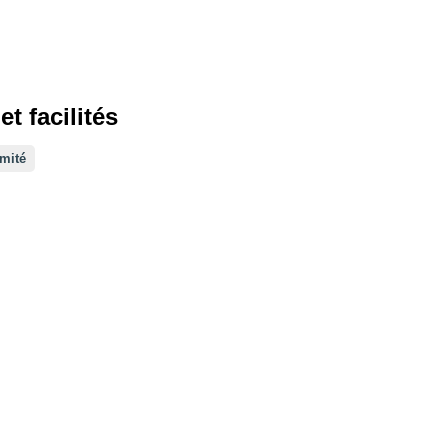
t facilités
imité