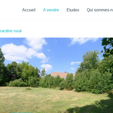
Menu
de
Accueil
A vendre
Etudes
Qui sommes-n
navigation
ractère rural