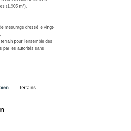
es (1.905 m²).
 de mesurage dressé le vingt-
.
 terrain pour l'ensemble des
s par les autorités sans
bien
Terrains
in