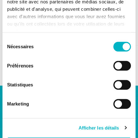
notre site avec nos partenaires de médias sociaux, de
2
2
119m
Tamines
publicité et d'analyse, qui peuvent combiner celles-ci
avec d'autres informations que vous leur avez fournies
ou qu'ils ont collectées lors de votre utilisation de leurs
services.
Sélection
Nécessaires
du
Biens à vendre à :
Bruxelles-Capitale
Liège
Namur
consentement
Anvers
Flandre-Orientale
Flandre-Occidentale
Préférences
Brabant flamand
Brabant wallon
Hainaut
Limbourg
Luxembourg
Statistiques
Notaire.be/immo
Marketing
Notaire.be/immo est un site immobilier développé
par la Fédération du notariat belge (Fednot)
regroupant les offres immobilières de toutes les
Afficher les détails
études notariales belges.