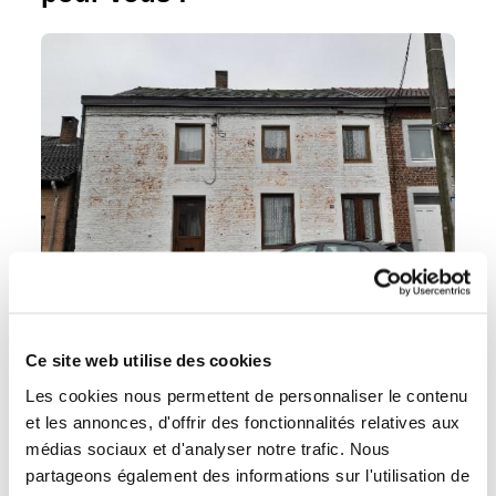
Ce site web utilise des cookies
Maisons
Vente de gré à gré
Les cookies nous permettent de personnaliser le contenu
95 000 €
Maison à vendre
et les annonces, d'offrir des fonctionnalités relatives aux
113 Rue des Alloux, 5060
médias sociaux et d'analyser notre trafic. Nous
Tamines
partageons également des informations sur l'utilisation de