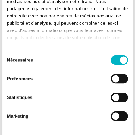
médias sociaux et d'analyser notre trafic. Nous
Rue Eugène Falmagne, 5170
partageons également des informations sur l'utilisation de
Lustin
notre site avec nos partenaires de médias sociaux, de
Lustin
publicité et d'analyse, qui peuvent combiner celles-ci
avec d'autres informations que vous leur avez fournies
ou qu'ils ont collectées lors de votre utilisation de leurs
services.
Sélection
Nécessaires
du
consentement
Préférences
Statistiques
Marketing
Appartements
Vente de gré à gré