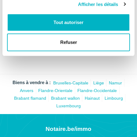
Afficher les détails
360 000 €
Un appartement au 7e
étage
8 Rue Gray, 1040 Etterbeek
Tout autoriser
1
Etterbeek
Refuser
Biens à vendre à :
Bruxelles-Capitale
Liège
Namur
Anvers
Flandre-Orientale
Flandre-Occidentale
Brabant flamand
Brabant wallon
Hainaut
Limbourg
Luxembourg
Notaire.be/immo