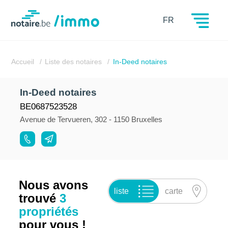
Notaire.be
FR
Accueil
Liste des notaires
In-Deed notaires
In-Deed notaires
BE0687523528
Avenue de Tervueren, 302 - 1150 Bruxelles
Nous avons
liste
carte
trouvé
3
propriétés
pour vous !