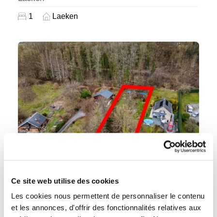
1
Laeken
Ce site web utilise des cookies
Terrains
Vente de gré à gré
Les cookies nous permettent de personnaliser le contenu
et les annonces, d'offrir des fonctionnalités relatives aux
99 000 €
Une parcelle de terrain