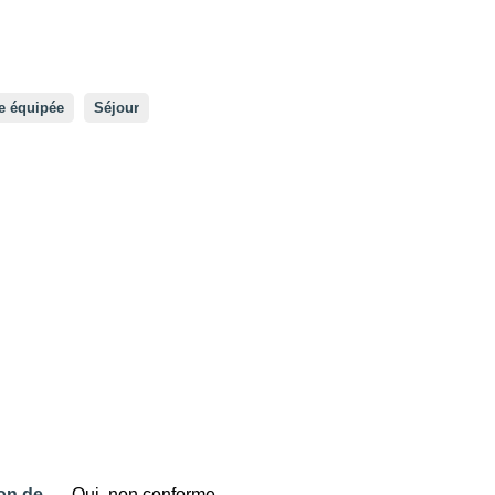
e équipée
Séjour
ion de
Oui, non conforme