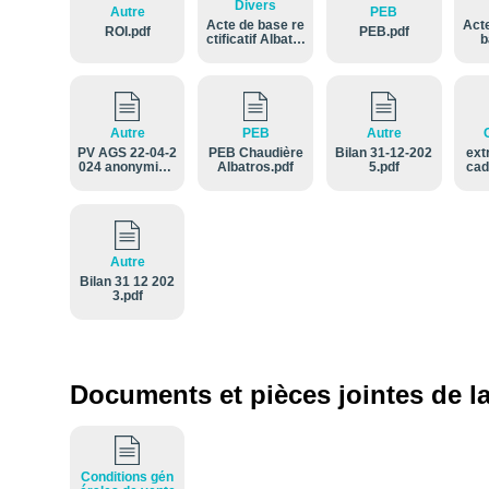
Divers
Autre
PEB
Acte de base re
Act
ROI.pdf
PEB.pdf
ctificatif Albatro
b
s.pdf
Autre
PEB
Autre
PV AGS 22-04-2
PEB Chaudière
Bilan 31-12-202
ext
024 anonymisé.
Albatros.pdf
5.pdf
cad
pdf
n
Autre
Bilan 31 12 202
3.pdf
Documents et pièces jointes de la
Conditions gén