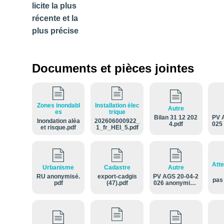
licite la plus
récente et la
plus précise
Documents et pièces jointes
Zones inondabl
Installation élec
Autre
es
trique
Bilan 31 12 202
PV 
Inondation aléa
202606000922_
4.pdf
025
et risque.pdf
1_fr_HEI_5.pdf
Atte
Urbanisme
Cadastre
Autre
RU anonymisé.
export-cadgis
PV AGS 20-04-2
pas
pdf
(47).pdf
026 anonymisé.
pdf