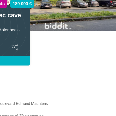
ts
189 000 €
ec cave
Molenbeek-
boulevard Edmond Machtens
 garage n° 79 au sous-sol