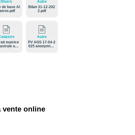
Divers
Autre
e de base Al
Bilan 31-12-202
atros.pdf
2.pdf
Cadastre
Autre
rait matrice
PV AGS 17-04-2
astrale ano
025 anonymisé.
ymisé.pdf
pdf
 vente online