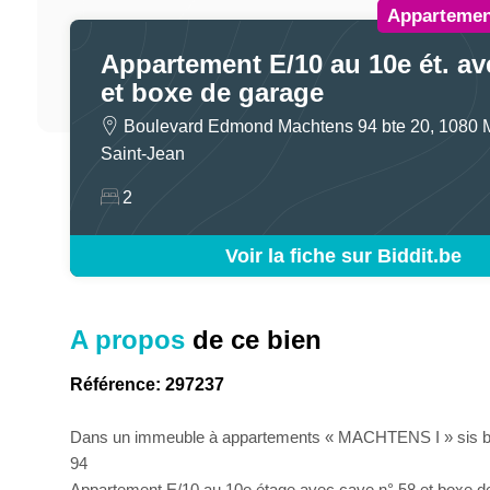
Appartemen
Appartement E/10 au 10e ét. av
et boxe de garage
Boulevard Edmond Machtens 94 bte 20, 1080 
Saint-Jean
2
Voir la fiche sur Biddit.be
A propos
de ce bien
Référence: 297237
Dans un immeuble à appartements « MACHTENS I » sis 
94
Appartement E/10 au 10e étage avec cave n° 58 et boxe de