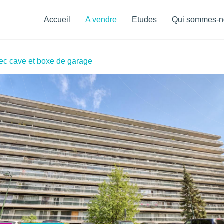
Menu
de
Accueil
A vendre
Etudes
Qui sommes-n
navigation
ec cave et boxe de garage