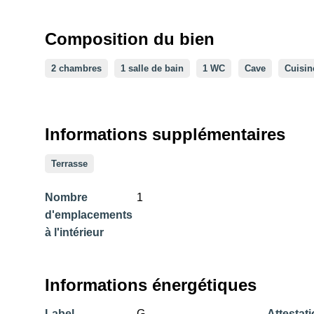
Composition du bien
2 chambres
1 salle de bain
1 WC
Cave
Cuisin
Informations supplémentaires
Terrasse
Nombre
1
d'emplacements
à l'intérieur
Informations énergétiques
Label
G
Attestat