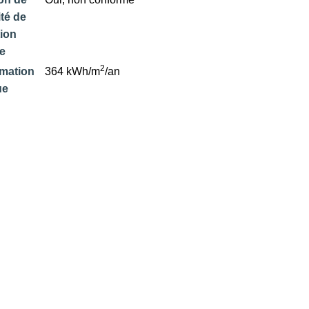
té de
tion
ue
2
mation
364 kWh/m
/an
ue