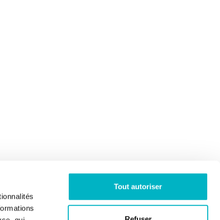
Tout autoriser
ionnalités
formations
Refuser
yse, qui