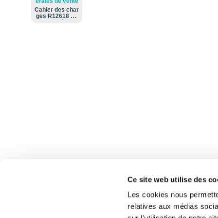
érales de vente
Cahier des char
ges R12618 an
onymisé.pdf
Ce site web utilise des c
Les cookies nous permetten
relatives aux médias socia
sur l'utilisation de notre 