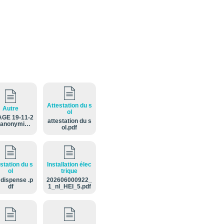
Attestation du s
Autre
ol
AGE 19-11-2
attestation du s
 anonymisé.
ol.pdf
pdf
station du s
Installation élec
ol
trique
 dispense .p
202606000922_
df
1_nl_HEI_5.pdf