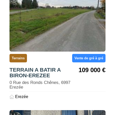
Terrains
Vente de gré à gré
109 000 €
TERRAIN A BATIR A
BIRON-EREZEE
0 Rue des Ronds Chênes, 6997
Erezée
Erezée