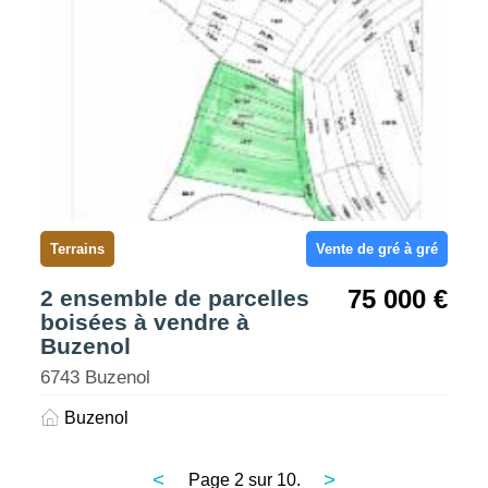
Terrains
Vente de gré à gré
75 000 €
2 ensemble de parcelles
boisées à vendre à
Buzenol
6743 Buzenol
Buzenol
<
>
Page 2 sur 10.