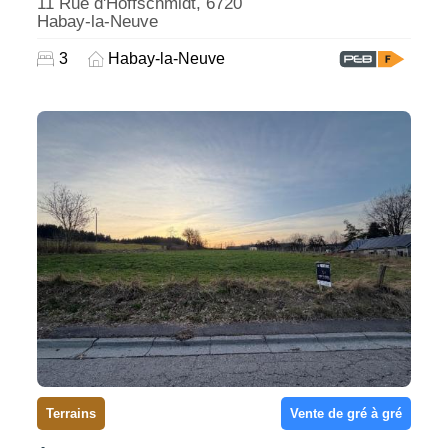
11 Rue d'Hoffschmidt, 6720
Habay-la-Neuve
3
Habay-la-Neuve
Terrains
Vente de gré à gré